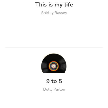
This is my life
Shirley Bassey
9 to 5
Dolly Parton