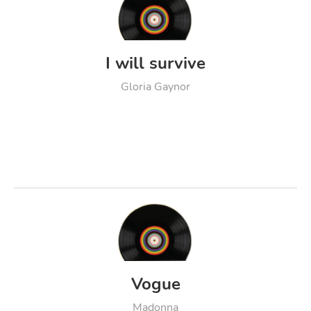
I will survive
Gloria Gaynor
Vogue
Madonna