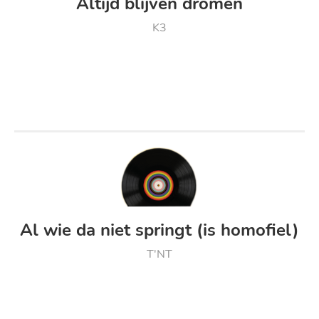
Altijd blijven dromen
K3
Al wie da niet springt (is homofiel)
T'NT